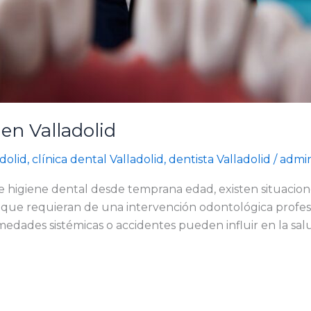
 en Valladolid
dolid
,
clínica dental Valladolid
,
dentista Valladolid
/
admi
e higiene dental desde temprana edad, existen situacio
 que requieran de una intervención odontológica profes
medades sistémicas o accidentes pueden influir en la sal