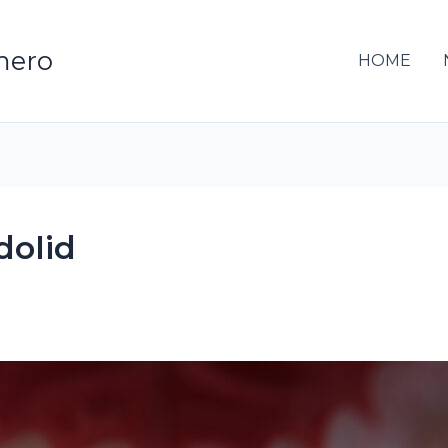
mero
HOME
dolid