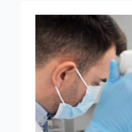
Implantología
Valladolid:
sonrisas
renovadas