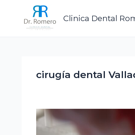
Ir
al
Clinica Dental Ro
contenido
cirugía dental Valla
Cirugía
bucal
profesional