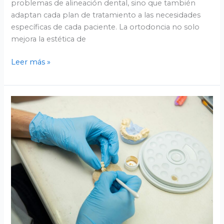
problemas de alineación dental, sino que también
adaptan cada plan de tratamiento a las necesidades
específicas de cada paciente. La ortodoncia no solo
mejora la estética de
Leer más »
Implantología
con
carga
inmediata
en
Valladolid
para
recuperar
tu
sonrisa
en