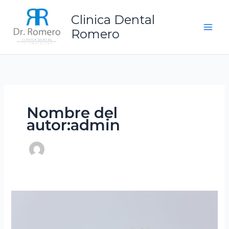
Ir
Clinica Dental
al
contenido
Romero
Nombre del
autor:admin
Especialistas
en
implantes