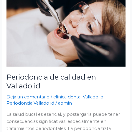
calidad
en
Valladolid
Periodoncia de calidad en
Valladolid
Deja un comentario
/
clínica dental Valladolid
,
Periodoncia Valladolid
/
admin
La salud bucal es esencial, y postergarla puede tener
consecuencias significativas, especialmente en
tratamientos periodontales. La periodoncia trata