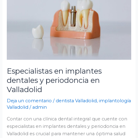
dentales
y
periodoncia
en
Valladolid
Especialistas en implantes
dentales y periodoncia en
Valladolid
Deja un comentario
/
dentista Valladolid
,
implantología
Valladolid
/
admin
Contar con una clínica dental integral que cuente con
especialistas en implantes dentales y periodoncia en
Valladolid es crucial para mantener una óptima salud