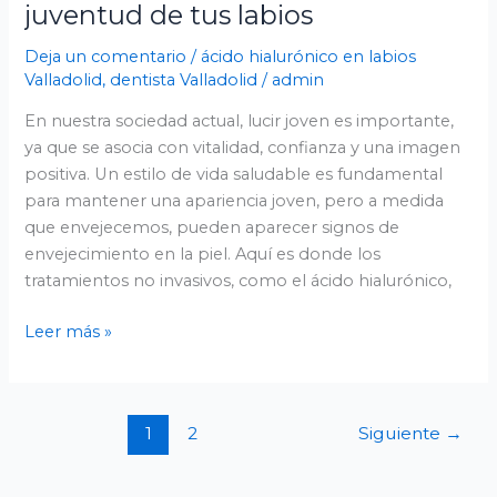
juventud de tus labios
hialurónico
en
Deja un comentario
/
ácido hialurónico en labios
Valladolid:
Valladolid
,
dentista Valladolid
/
admin
recupera
En nuestra sociedad actual, lucir joven es importante,
la
ya que se asocia con vitalidad, confianza y una imagen
juventud
positiva. Un estilo de vida saludable es fundamental
de
para mantener una apariencia joven, pero a medida
tus
que envejecemos, pueden aparecer signos de
labios
envejecimiento en la piel. Aquí es donde los
tratamientos no invasivos, como el ácido hialurónico,
Leer más »
1
2
Siguiente
→